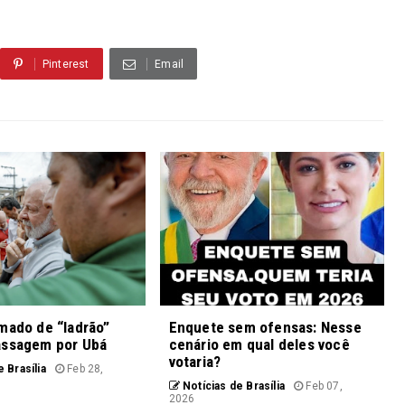
Pinterest
Email
mado de “ladrão”
Enquete sem ofensas: Nesse
assagem por Ubá
cenário em qual deles você
votaria?
 Brasília
Feb 28,
Notícias de Brasília
Feb 07,
2026