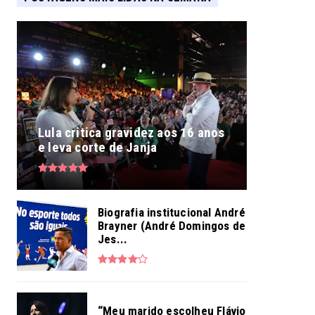
Lula critica gravidez aos 16 anos
e leva corte de Janja
Biografia institucional André
Brayner (André Domingos de
Jes...
“Meu marido escolheu Flávio