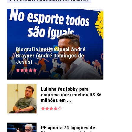
Biografia institucional André
Brayner (André Domingos de
Jesus)
Lulinha fez lobby para
empresa que recebeu R$ 86
milhões em ...
PF aponta 74 ligações de