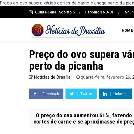
Preço do ovo supera vários cortes de carne e chega perto da pican
Quinta-Feira, Agosto 6
Parceiros NB-DF
Anun
HOME
Preço do ovo supera vá
perto da picanha
Notícias de Brasília
quarta-feira, fevereiro 26,
Facebook
Twitter
Linkedin
O preço do ovo aumentou 61%, fazendo c
cortes de carne e se aproximasse do preço