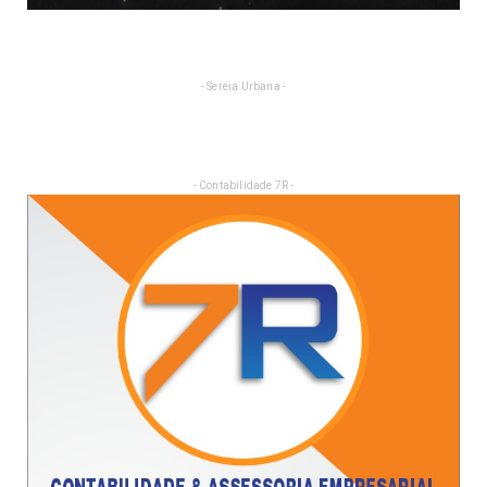
- Sereia Urbana -
- Contabilidade 7R -