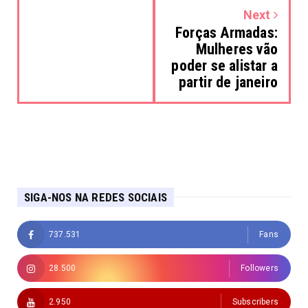
Next
Forças Armadas:
Mulheres vão
poder se alistar a
partir de janeiro
SIGA-NOS NA REDES SOCIAIS
737.531
Fans
28.500
Followers
2.950
Subscribers