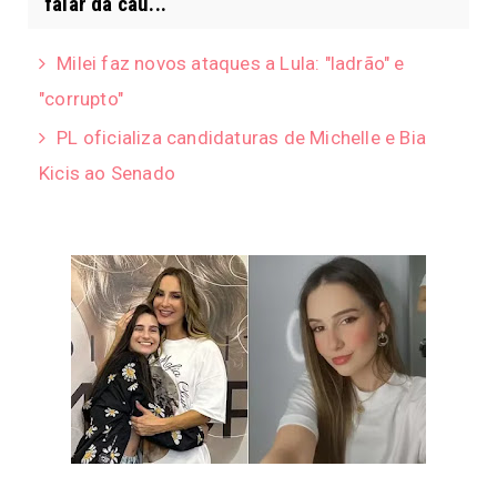
falar da cau...
Milei faz novos ataques a Lula: "ladrão" e
"corrupto"
PL oficializa candidaturas de Michelle e Bia
Kicis ao Senado