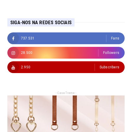
SIGA-NOS NA REDES SOCIAIS
737.531
Fans
28.500
Followers
2.950
Subscribers
- Casa Trama -