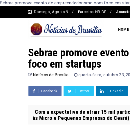
Sebrae promove evento de empreendedorismo com foco em startup
Domingo, Agosto 9
Parceiros NB-DF
Anuncie
HOME
Sebrae promove event
foco em startups
Notícias de Brasília
quarta-feira, outubro 23, 2
Facebook
Twitter
Linkedin
Com a expectativa de atrair 15 mil parti
às Micro e Pequenas Empresas do Ceará) 