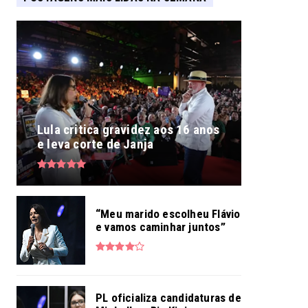
Lula critica gravidez aos 16 anos
e leva corte de Janja
“Meu marido escolheu Flávio
e vamos caminhar juntos”
PL oficializa candidaturas de