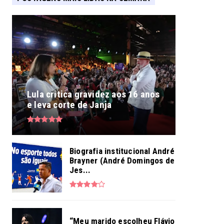
Lula critica gravidez aos 16 anos
e leva corte de Janja
Biografia institucional André
Brayner (André Domingos de
Jes...
“Meu marido escolheu Flávio