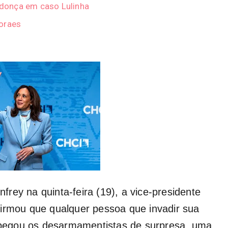
donça em caso Lulinha
Moraes
rey na quinta-feira (19), a vice-presidente
firmou que qualquer pessoa que invadir sua
o pegou os desarmamentistas de surpresa, uma