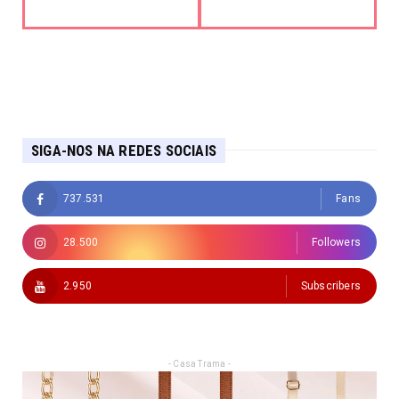
SIGA-NOS NA REDES SOCIAIS
737.531
Fans
28.500
Followers
2.950
Subscribers
- Casa Trama -