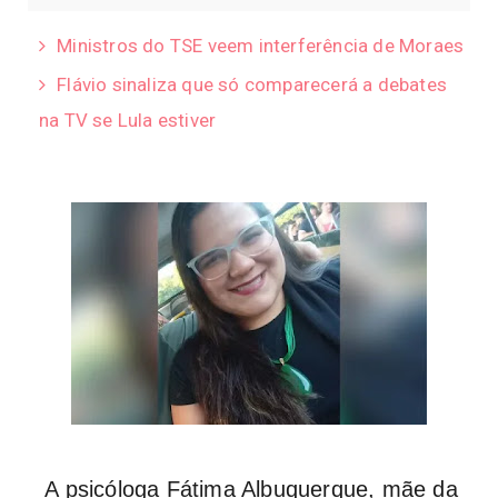
Ministros do TSE veem interferência de Moraes
Flávio sinaliza que só comparecerá a debates
na TV se Lula estiver
A psicóloga Fátima Albuquerque, mãe da