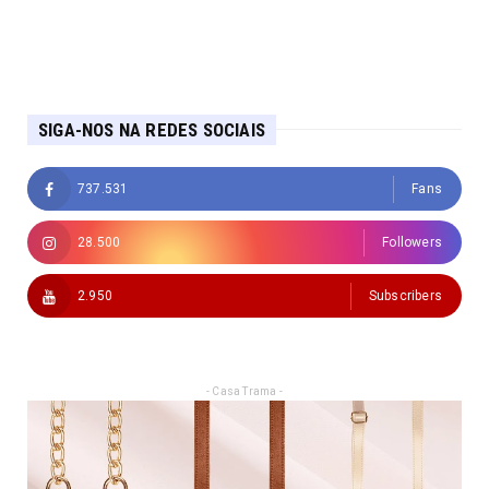
SIGA-NOS NA REDES SOCIAIS
737.531
Fans
28.500
Followers
2.950
Subscribers
- Casa Trama -