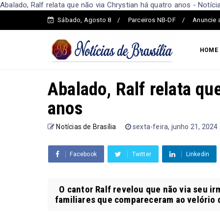
Abalado, Ralf relata que não via Chrystian há quatro anos - Notícia
Sábado, Agosto 8
Parceiros NB-DF
Anuncie 
HOME
Abalado, Ralf relata qu
anos
Notícias de Brasília
sexta-feira, junho 21, 2024
Facebook
Twitter
Linkedin
O cantor Ralf revelou que não via seu irm
familiares que compareceram ao velório do