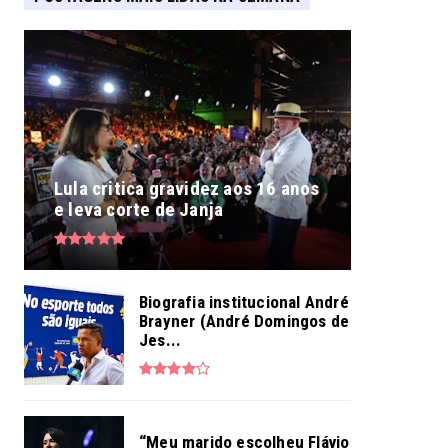
Lula critica gravidez aos 16 anos
e leva corte de Janja
Biografia institucional André
Brayner (André Domingos de
Jes...
“Meu marido escolheu Flávio