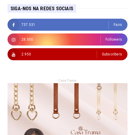
SIGA-NOS NA REDES SOCIAIS
737.531
Fans
28.500
Followers
2.950
Subscribers
- Casa Trama -