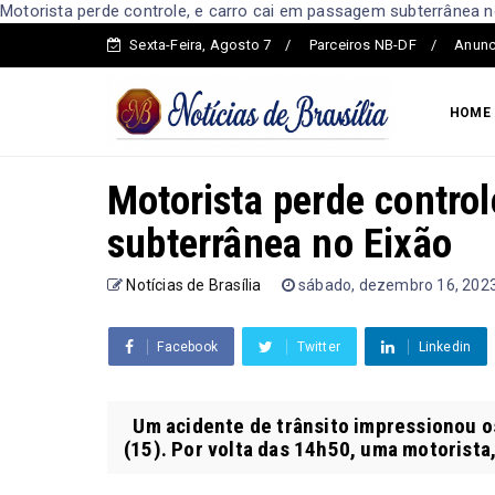
Motorista perde controle, e carro cai em passagem subterrânea no 
Sexta-Feira, Agosto 7
Parceiros NB-DF
Anunc
HOME
Motorista perde contro
subterrânea no Eixão
Notícias de Brasília
sábado, dezembro 16, 202
Facebook
Twitter
Linkedin
Um acidente de trânsito impressionou os
(15). Por volta das 14h50, uma motorista, 