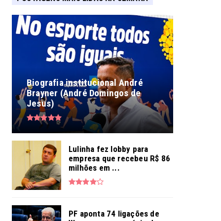
Biografia institucional André
Brayner (André Domingos de
Jesus)
Lulinha fez lobby para
empresa que recebeu R$ 86
milhões em ...
PF aponta 74 ligações de