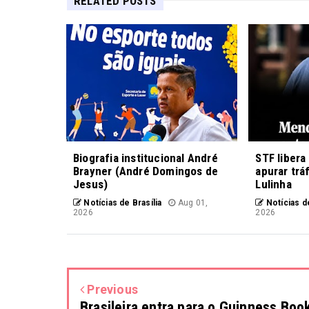
RELATED POSTS
Biografia institucional André
STF libera
Brayner (André Domingos de
apurar trá
Jesus)
Lulinha
Notícias de Brasília
Aug 01,
Notícias de
2026
2026
Previous
Brasileira entra para o Guinness Boo