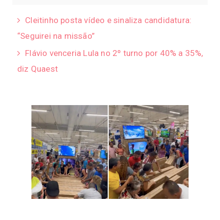
Cleitinho posta vídeo e sinaliza candidatura:
“Seguirei na missão”
Flávio venceria Lula no 2º turno por 40% a 35%,
diz Quaest