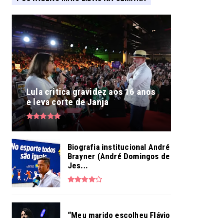
Lula critica gravidez aos 16 anos
e leva corte de Janja
Biografia institucional André
Brayner (André Domingos de
Jes...
“Meu marido escolheu Flávio