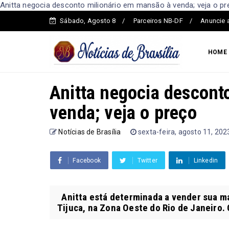
Anitta negocia desconto milionário em mansão à venda; veja o preç
Sábado, Agosto 8
Parceiros NB-DF
Anuncie 
HOME
Anitta negocia descont
venda; veja o preço
Notícias de Brasília
sexta-feira, agosto 11, 202
Facebook
Twitter
Linkedin
Anitta está determinada a vender sua m
Tijuca, na Zona Oeste do Rio de Janeiro. O 