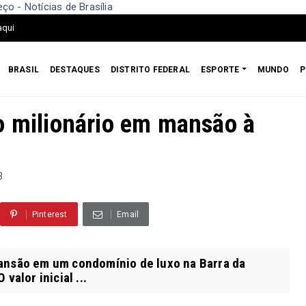
o - Notícias de Brasília
aqui
BRASIL
DESTAQUES
DISTRITO FEDERAL
ESPORTE
MUNDO
P
o milionário em mansão à
3
Pinterest
Email
ansão em um condomínio de luxo na Barra da
valor inicial ...