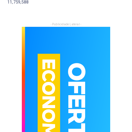
11,759,588
- Publicidade Lateral -