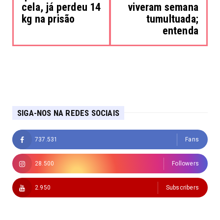
cela, já perdeu 14
viveram semana
kg na prisão
tumultuada;
entenda
SIGA-NOS NA REDES SOCIAIS
737.531
Fans
28.500
Followers
2.950
Subscribers