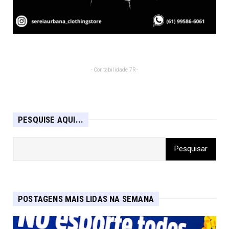
- Contabilidade 7R -