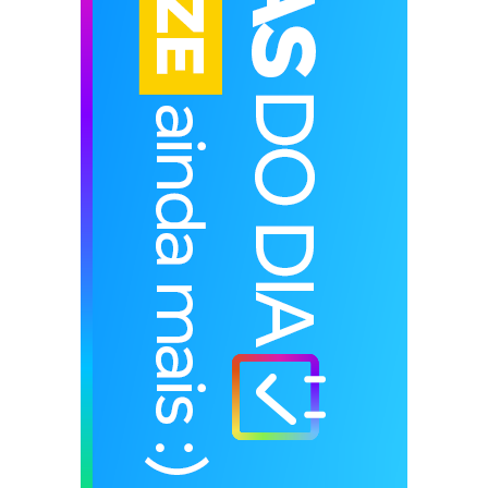
TOTAL DE VISUALIZAÇÕES DE PÁGINA
11,758,052
- Publicidade Lateral -