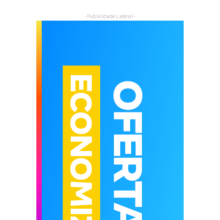
PF aponta 74 ligações de Wagner com
ex-sócio de Vorcaro
Lula critica gravidez aos 16 anos e
leva corte de Janja
“Meu marido escolheu Flávio e vamos
caminhar juntos”