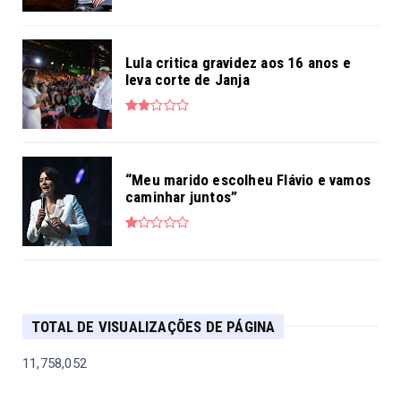
POSTAGENS MAIS LIDAS NA SEMANA
Biografia institucional André Brayner
(André Domingos de Jesus)
Lulinha fez lobby para empresa que
recebeu R$ 86 milhões em ...