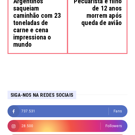
Argentinos
Pecuarista e filho
saqueiam
de 12 anos
caminhão com 23
morrem após
toneladas de
queda de avião
carne e cena
impressiona o
mundo
SIGA-NOS NA REDES SOCIAIS
737.531
Fans
28.500
Followers