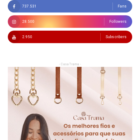
737.531
Fans
28.500
Followers
2.950
Subscribers
- Casa Trama -