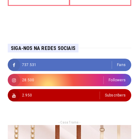
SIGA-NOS NA REDES SOCIAIS
737.531
Fans
28.500
Followers
2.950
Subscribers
- Casa Trama -