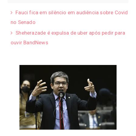
Fauci fica em silêncio em audiência sobre Covid
no Senado
Sheherazade é expulsa de uber após pedir para
ouvir BandNews