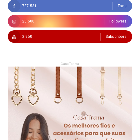
737.531
Fans
28.500
Followers
2.950
Subscribers
- Casa Trama -