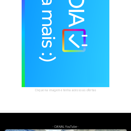
Clique na imagem e tenha acesso as ofertas
- CANAL YouTube -