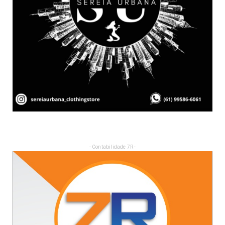
- Contabilidade 7R -