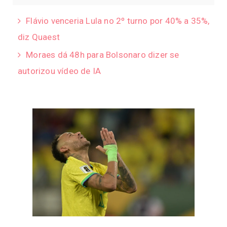
Flávio venceria Lula no 2º turno por 40% a 35%,
diz Quaest
Moraes dá 48h para Bolsonaro dizer se
autorizou vídeo de IA