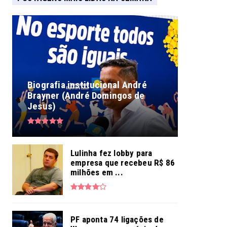
Biografia institucional André
Brayner (André Domingos de
Jesus)
Lulinha fez lobby para
empresa que recebeu R$ 86
milhões em ...
PF aponta 74 ligações de