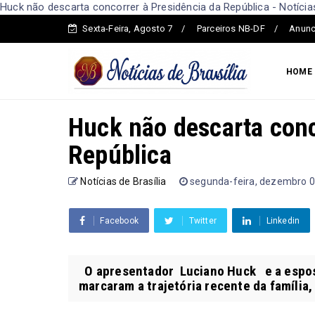
Huck não descarta concorrer à Presidência da República - Notícias
Sexta-Feira, Agosto 7
Parceiros NB-DF
Anunc
HOME
Huck não descarta conc
República
Notícias de Brasília
segunda-feira, dezembro 0
Facebook
Twitter
Linkedin
O apresentador Luciano Huck e a espos
marcaram a trajetória recente da família,