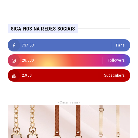
SIGA-NOS NA REDES SOCIAIS
737.531
Fans
28.500
Followers
2.950
Subscribers
- Casa Trama -