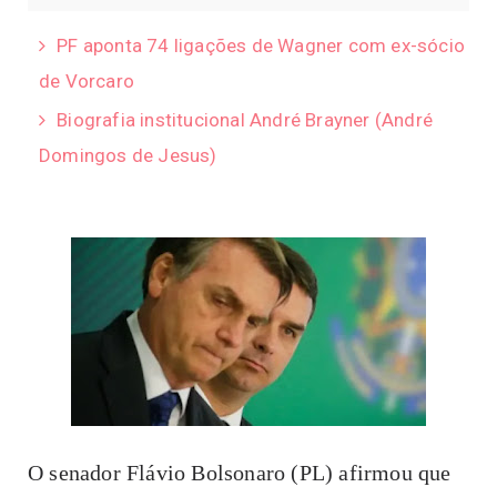
PF aponta 74 ligações de Wagner com ex-sócio
de Vorcaro
Biografia institucional André Brayner (André
Domingos de Jesus)
O senador Flávio Bolsonaro (PL) afirmou que