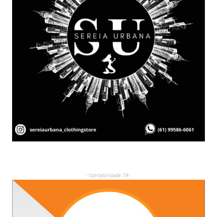
- Contabilidade 7R -