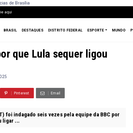
ias de Brasília
ie aqui
BRASIL
DESTAQUES
DISTRITO FEDERAL
ESPORTE
MUNDO
P
or que Lula sequer ligou
2025
Pinterest
Email
PT) foi indagado seis vezes pela equipe da BBC por
ligar ...