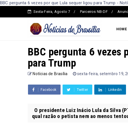
BBC pergunta 6 vezes por que Lula sequer ligou para Trump - Notíc
Sexta-Feira, Agosto 7
Parceiros NB-DF
Anunc
HOME
BBC pergunta 6 vezes p
para Trump
Notícias de Brasília
sexta-feira, setembro 19, 
Facebook
Twitter
Linkedin
O presidente Luiz Inácio Lula da Silva (
qual razão o petista nem ao menos tentou 