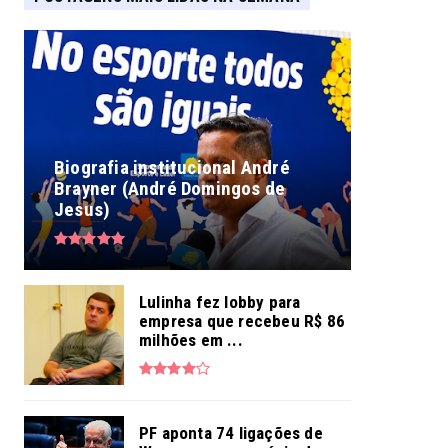
Biografia institucional André
Brayner (André Domingos de
Jesus)
Lulinha fez lobby para
empresa que recebeu R$ 86
milhões em ...
PF aponta 74 ligações de